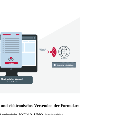
n und elektronisches Versenden der Formulare
rztbericht, K(D)10, HNO-Arztbericht,