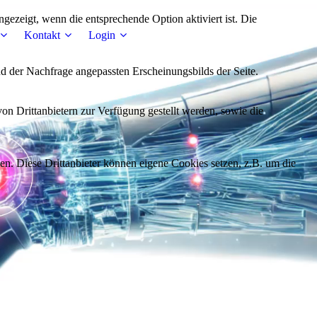
ezeigt, wenn die entsprechende Option aktiviert ist. Die
Kontakt
Login
d der Nachfrage angepassten Erscheinungsbilds der Seite.
on Drittanbietern zur Verfügung gestellt werden, sowie die
den. Diese Drittanbieter können eigene Cookies setzen, z.B. um die