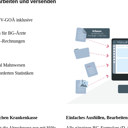
arbeiten und versenden
 UV-GOÄ inklusive
 für BG-Ärzte
BG-Rechnungen
ahl Mahnwesen
derten Statistiken
ischen Krankenkasse
Einfaches Ausfüllen, Bearbeite
t die Abrechnung nur mit Hilfe
Alle gängigen BG-Formulare (D-A