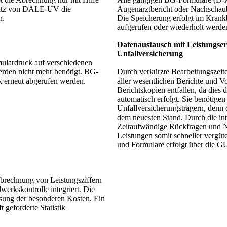
insatz von DALE-UV die
Augenarztbericht oder Nachschaub
h.
Die Speicherung erfolgt im Krankb
aufgerufen oder wiederholt werde
Datenaustausch mit Leistungserb
Unfallversicherung
lardruck auf verschiedenen
erden nicht mehr benötigt. BG-
Durch verkürzte Bearbeitungszeite
 erneut abgerufen werden.
aller wesentlichen Berichte und Vo
Berichtskopien entfallen, da dies
automatisch erfolgt. Sie benötige
Unfallversicherungsträgern, denn 
dem neuesten Stand. Durch die inte
Zeitaufwändige Rückfragen und N
Leistungen somit schneller vergüt
und Formulare erfolgt über die 
rechnung von Leistungsziffern
erkskontrolle integriert. Die
sung der besonderen Kosten. Ein
geforderte Statistik