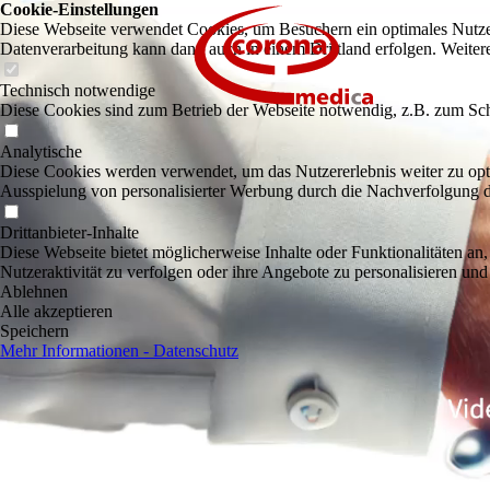
Cookie-Einstellungen
Diese Webseite verwendet Cookies, um Besuchern ein optimales Nutzerer
Datenverarbeitung kann dann auch in einem Drittland erfolgen. Weiter
Technisch notwendige
Diese Cookies sind zum Betrieb der Webseite notwendig, z.B. zum Sch
Analytische
Diese Cookies werden verwendet, um das Nutzererlebnis weiter zu optim
Ausspielung von personalisierter Werbung durch die Nachverfolgung de
Drittanbieter-Inhalte
Diese Webseite bietet möglicherweise Inhalte oder Funktionalitäten an,
Nutzeraktivität zu verfolgen oder ihre Angebote zu personalisieren und
Ablehnen
Alle akzeptieren
Speichern
Mehr Informationen - Datenschutz