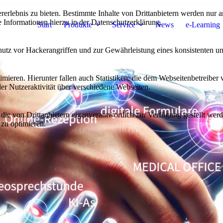
lebnis zu bieten. Bestimmte Inhalte von Drittanbietern werden nur ang
e Informationen hierzu in der Datenschutzerklärung.
Start
Produkte
Service
News
e-Learning
utz vor Hackerangriffen und zur Gewährleistung eines konsistenten un
ieren. Hierunter fallen auch Statistiken, die dem Webseitenbetreiber v
r Nutzeraktivität über verschiedene Webseiten.
 die von Drittanbietern eigenverantwortlich zur Verfügung gestellt wer
 zu optimieren.