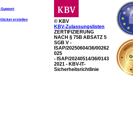
-Support
tticket erstellen
© KBV
KBV-Zulassungslisten
ZERTIFIZIERUNG
NACH § 75B ABSATZ 5
SGB V -
ISAP/20250604/36/00262
025
- ISAP/20240514/36/0143
2021 - KBV-IT-
Sicherheitsrichtlinie