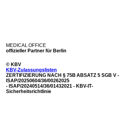
MEDICAL OFFICE
offizieller Partner für Berlin
© KBV
KBV-Zulassungslisten
ZERTIFIZIERUNG NACH § 75B ABSATZ 5 SGB V -
ISAP/20250604/36/00262025
- ISAP/20240514/36/01432021 - KBV-IT-
Sicherheitsrichtlinie