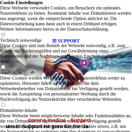
Cookie-Einstellungen
Diese Webseite verwendet Cookies, um Besuchern ein optimales
Nutzererlebnis zu bieten. Bestimmte Inhalte von Drittanbietern werden
nur angezeigt, wenn die entsprechende Option aktiviert ist. Die
Datenverarbeitung kann dann auch in einem Drittland erfolgen.
Weitere Informationen hierzu in der Datenschutzerklärung.
Technisch notwendige
SUPPORT
Diese Cookies sind zum Betrieb der Webseite notwendig, z.B. zum
Schutz vor Hackerangriffen und zur Gewährleistung eines
konsistenten und der Nachfrage angepassten Erscheinungsbilds der
Seite.
Analytische
Diese Cookies werden verwendet, um das Nutzererlebnis weiter zu
optimieren. Hierunter fallen auch Statistiken, die dem
Webseitenbetreiber von Drittanbietern zur Verfügung gestellt werden,
sowie die Ausspielung von personalisierter Werbung durch die
Nachverfolgung der Nutzeraktivität über verschiedene Webseiten.
Drittanbieter-Inhalte
Diese Webseite bietet möglicherweise Inhalte oder Funktionalitäten an,
corona medica - Support
die von Drittanbietern eigenverantwortlich zur Verfügung gestellt
unser Support ist gern für Sie da
werden. Diese Drittanbieter können eigene Cookies setzen, z.B. um
die Nutzeraktivität zu verfolgen oder ihre Angebote zu personalisieren