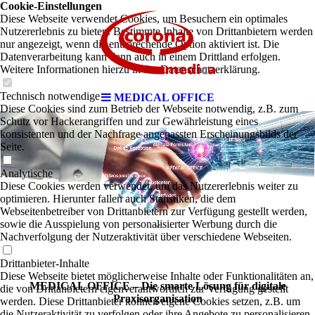
Cookie-Einstellungen
Diese Webseite verwendet Cookies, um Besuchern ein optimales
Nutzererlebnis zu bieten. Bestimmte Inhalte von Drittanbietern werden
nur angezeigt, wenn die entsprechende Option aktiviert ist. Die
Datenverarbeitung kann dann auch in einem Drittland erfolgen.
Weitere Informationen hierzu in der Datenschutzerklärung.
Technisch notwendige
MEDICAL OFFICE
Diese Cookies sind zum Betrieb der Webseite notwendig, z.B. zum
Schutz vor Hackerangriffen und zur Gewährleistung eines
konsistenten und der Nachfrage angepassten Erscheinungsbilds der
Seite.
Analytische
Diese Cookies werden verwendet, um das Nutzererlebnis weiter zu
optimieren. Hierunter fallen auch Statistiken, die dem
Webseitenbetreiber von Drittanbietern zur Verfügung gestellt werden,
sowie die Ausspielung von personalisierter Werbung durch die
Nachverfolgung der Nutzeraktivität über verschiedene Webseiten.
Drittanbieter-Inhalte
Diese Webseite bietet möglicherweise Inhalte oder Funktionalitäten an,
MEDICAL OFFICE – Die smarte Lösung für digitale
die von Drittanbietern eigenverantwortlich zur Verfügung gestellt
Praxisorganisation
werden. Diese Drittanbieter können eigene Cookies setzen, z.B. um
die Nutzeraktivität zu verfolgen oder ihre Angebote zu personalisieren