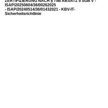
ZERTIFIZIERUNG NACH § 75B ABSATZ 5 SGB V -
ISAP/20250604/36/00262025
- ISAP/20240514/36/01432021 - KBV-IT-
Sicherheitsrichtlinie