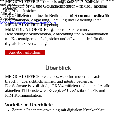
MEDICAL OFFICE ist die leistungsstarke Praxissoftware für
und zu optimieren.
Arztpraxen, MVZ und Gesundheitszentren – flexibel, modular
Ablehnen
und zukunftssicher.
Alle akzeptieren
Als zertifizierter Partner in Berlin unterstützt
corona medica
Sie
Speichern
bei Installation, Anpassung, Schulung und Betreuung Ihrer
Mehr Informationen - Datenschutz
MEDICAL OFFICE-Umgebung.
Mit MEDICAL OFFICE organisieren Sie Termine,
Behandlungsdokumentation, Abrechnung und Kommunikation
mit Kostenträgern einfach, sicher und effizient – ideal für die
digitale Praxisverwaltung.
Angebot anfordern!
Überblick
MEDICAL OFFICE bietet alles, was eine moderne Praxis
braucht – übersichtlich, schnell und intuitiv bedienbar.
Die Software ist vollständig GKV-zertifiziert und unterstützt alle
aktuellen TI-Dienste wie eRezept, eAU, eArztbrief, eEB und
KIM-Kommunikation.
Vorteile im Überblick:
Zentrale Patientenverwaltung mit digitalem Krankenblatt