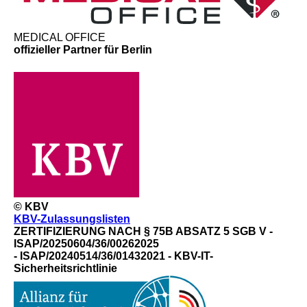
MEDICAL OFFICE
offizieller Partner für Berlin
© KBV
KBV-Zulassungslisten
ZERTIFIZIERUNG NACH § 75B ABSATZ 5 SGB V -
ISAP/20250604/36/00262025
- ISAP/20240514/36/01432021 - KBV-IT-
Sicherheitsrichtlinie