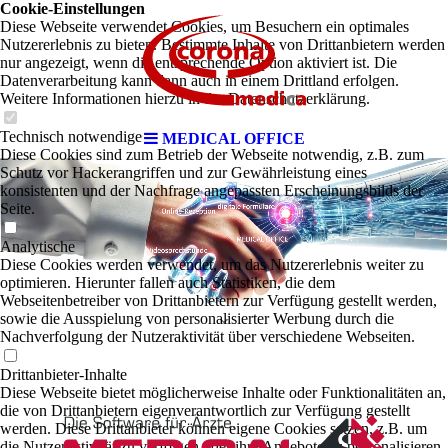
Cookie-Einstellungen
Diese Webseite verwendet Cookies, um Besuchern ein optimales
Nutzererlebnis zu bieten. Bestimmte Inhalte von Drittanbietern werden
nur angezeigt, wenn die entsprechende Option aktiviert ist. Die
Datenverarbeitung kann dann auch in einem Drittland erfolgen.
Weitere Informationen hierzu in der Datenschutzerklärung.
Technisch notwendige
MEDICAL OFFICE
Diese Cookies sind zum Betrieb der Webseite notwendig, z.B. zum
Schutz vor Hackerangriffen und zur Gewährleistung eines
konsistenten und der Nachfrage angepassten Erscheinungsbilds der
Seite.
Analytische
Diese Cookies werden verwendet, um das Nutzererlebnis weiter zu
optimieren. Hierunter fallen auch Statistiken, die dem
Webseitenbetreiber von Drittanbietern zur Verfügung gestellt werden,
sowie die Ausspielung von personalisierter Werbung durch die
Nachverfolgung der Nutzeraktivität über verschiedene Webseiten.
Drittanbieter-Inhalte
Diese Webseite bietet möglicherweise Inhalte oder Funktionalitäten an,
die von Drittanbietern eigenverantwortlich zur Verfügung gestellt
werden. Diese Drittanbieter können eigene Cookies setzen, z.B. um
die Nutzeraktivität zu verfolgen oder ihre Angebote zu personalisieren