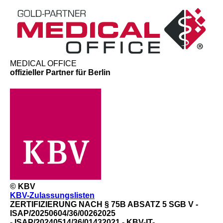
MEDICAL OFFICE
offizieller Partner für Berlin
© KBV
KBV-Zulassungslisten
ZERTIFIZIERUNG NACH § 75B ABSATZ 5 SGB V -
ISAP/20250604/36/00262025
- ISAP/20240514/36/01432021 - KBV-IT-