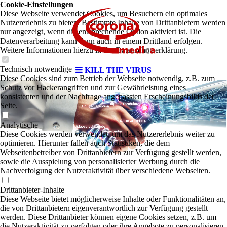
Cookie-Einstellungen
Diese Webseite verwendet Cookies, um Besuchern ein optimales
Nutzererlebnis zu bieten. Bestimmte Inhalte von Drittanbietern werden
nur angezeigt, wenn die entsprechende Option aktiviert ist. Die
Datenverarbeitung kann dann auch in einem Drittland erfolgen.
Weitere Informationen hierzu in der Datenschutzerklärung.
Technisch notwendige
KILL THE VIRUS
Diese Cookies sind zum Betrieb der Webseite notwendig, z.B. zum
Schutz vor Hackerangriffen und zur Gewährleistung eines
konsistenten und der Nachfrage angepassten Erscheinungsbilds der
Seite.
Analytische
Diese Cookies werden verwendet, um das Nutzererlebnis weiter zu
optimieren. Hierunter fallen auch Statistiken, die dem
Webseitenbetreiber von Drittanbietern zur Verfügung gestellt werden,
sowie die Ausspielung von personalisierter Werbung durch die
Nachverfolgung der Nutzeraktivität über verschiedene Webseiten.
Drittanbieter-Inhalte
Diese Webseite bietet möglicherweise Inhalte oder Funktionalitäten an,
die von Drittanbietern eigenverantwortlich zur Verfügung gestellt
werden. Diese Drittanbieter können eigene Cookies setzen, z.B. um
die Nutzeraktivität zu verfolgen oder ihre Angebote zu personalisieren